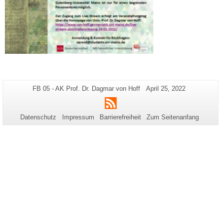
Zusätzliche
Seiten-
Letzte
FB 05 - AK Prof. Dr. Dagmar von Hoff
April 25, 2022
Name:
Aktualisierung:
Informationen
RSS
zu
Datenschutz
Impressum
Barrierefreiheit
Zum Seitenanfang
dieser
Seite